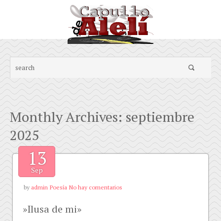
Monthly Archives:
septiembre
2025
13
Sep
en
by
admin
Poesía
No hay comentarios
»Ilusa
»Ilusa de mi»
de