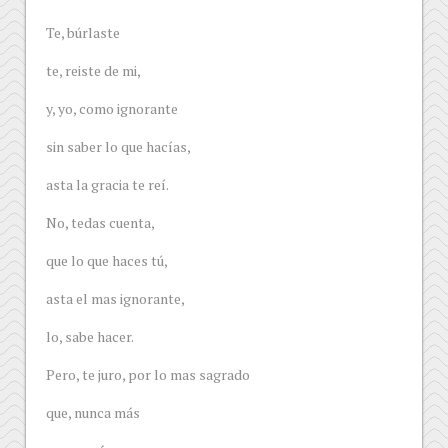
mi»
Te, búrlaste
te, reiste de mi,
y, yo, como ignorante
sin saber lo que hacías,
asta la gracia te reí.
No, tedas cuenta,
que lo que haces tú,
asta el mas ignorante,
lo, sabe hacer.
Pero, te juro, por lo mas sagrado
que, nunca más